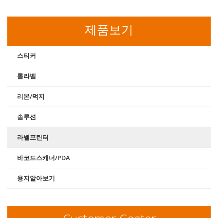
제품보기
스티커
롤라벨
리본/먹지
솔루션
라벨프린터
바코드스캐너/PDA
용지알아보기